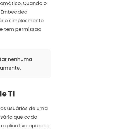
utomático. Quando o
BI Embedded
ário simplesmente
que tem permissão
gitar nenhuma
camente.
e TI
s os usuários de uma
ssário que cada
o aplicativo aparece