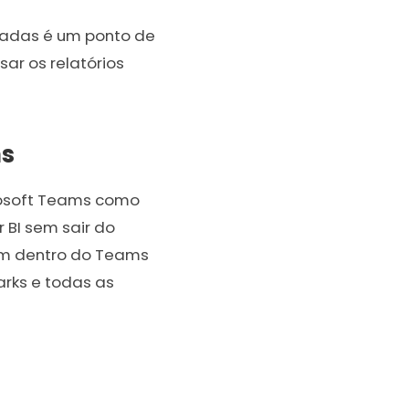
radas é um ponto de
ar os relatórios
ms
crosoft Teams como
BI sem sair do
gam dentro do Teams
marks e todas as