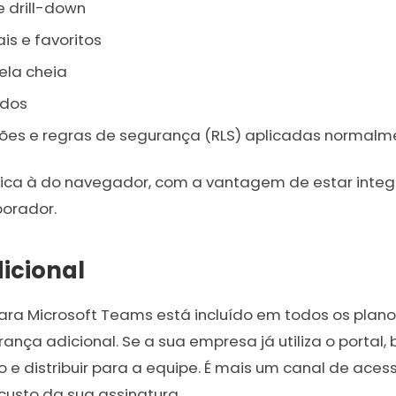
 e drill-down
s e favoritos
ela cheia
ados
ões e regras de segurança (RLS) aplicadas normalm
ntica à do navegador, com a vantagem de estar int
borador.
icional
para Microsoft Teams está incluído em todos os planos
ça adicional. Se a sua empresa já utiliza o portal, b
 e distribuir para a equipe. É mais um canal de aces
usto da sua assinatura.