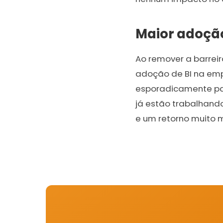
Maior adoção
Ao remover a barrei
adoção de BI na emp
esporadicamente pa
já estão trabalhando
e um retorno muito m