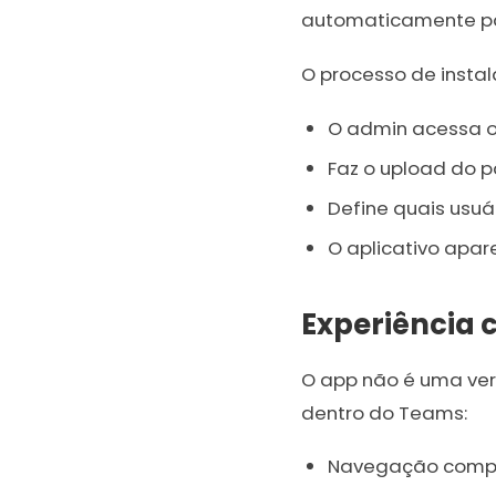
automaticamente par
O processo de instal
O admin acessa o
Faz o upload do p
Define quais usuá
O aplicativo apa
Experiência 
O app não é uma vers
dentro do Teams:
Navegação comple