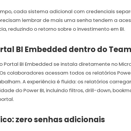
mpo, cada sistema adicional com credenciais sepa
e precisam lembrar de mais uma senha tendem a acess
, reduzindo o retorno sobre o investimento em BI.
ortal BI Embedded dentro do Tea
 do Portal BI Embedded se instala diretamente no Mi
s colaboradores acessam todos os relatórios Power 
balham. A experiência é fluida: os relatórios carre
dade do Power BI, incluindo filtros, drill-down, book
ortal.
co: zero senhas adicionais