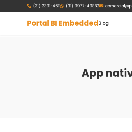
(31) 2391-4611
(31) 9977-49882
comercial@p
Portal BI Embedded
Blog
App nativ